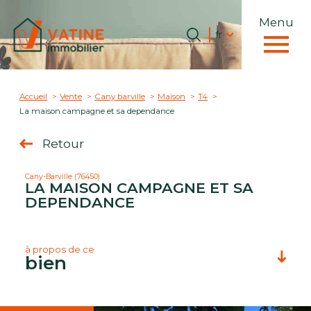
Menu
Langue
Langue
fr
0
Accueil
fr
Accueil
Vente
Cany barville
Maison
T4
La maison campagne et sa dependance
Retour
Cany-Barville (76450)
LA MAISON CAMPAGNE ET SA
DEPENDANCE
à propos de ce
bien