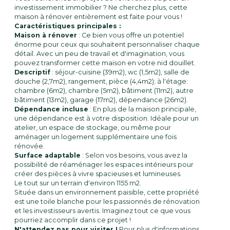
énergétique
investissement immobilier ? Ne cherchez plus, cette
maison à rénover entièrement est faite pour vous !
Caractéristiques principales :
Maison à rénover
: Ce bien vous offre un potentiel
énorme pour ceux qui souhaitent personnaliser chaque
détail. Avec un peu de travail et d'imagination, vous
pouvez transformer cette maison en votre nid douillet.
Descriptif
: séjour-cuisine (39m2), wc (1,5m2), salle de
douche (2,7m2), rangement, pièce (4,4m2); à l'étage:
chambre (6m2), chambre (5m2), bâtiment (11m2), autre
bâtiment (13m2), garage (17m2), dépendance (26m2).
Dépendance incluse
: En plus de la maison principale,
une dépendance est à votre disposition. Idéale pour un
atelier, un espace de stockage, ou même pour
aménager un logement supplémentaire une fois
rénovée.
Surface adaptable
: Selon vos besoins, vous avez la
possibilité de réaménager les espaces intérieurs pour
créer des pièces à vivre spacieuses et lumineuses.
Le tout sur un terrain d'environ 1155 m2.
Située dans un environnement paisible, cette propriété
est une toile blanche pour les passionnés de rénovation
et les investisseurs avertis. Imaginez tout ce que vous
pourriez accomplir dans ce projet !
N'attendez pas pour visiter !
Pour plus d'informations