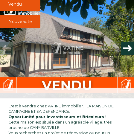
Vendu
Plus d'informations
financières
Nouveauté
Plus de
détails
la
copropriété
C'est à vendre chez VATINE immobilier... LA MAISON DE
CAMPAGNE ET SA DEPENDANCE.
Opportunité pour Investisseurs et Bricoleurs !
Cette maison est située dans un agréable village, très
proche de CANY BARVILLE.
Vous recherchez un projet de rénovation ou pour un
Bilan