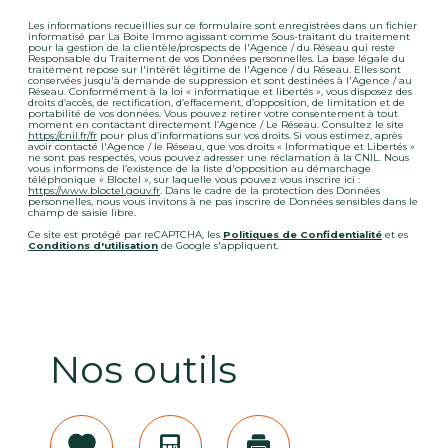
Les informations recueillies sur ce formulaire sont enregistrées dans un fichier
informatisé par La Boite Immo agissant comme Sous-traitant du traitement
pour la gestion de la clientèle/prospects de l'Agence / du Réseau qui reste
Responsable du Traitement de vos Données personnelles. La base légale du
traitement repose sur l'intérêt légitime de l'Agence / du Réseau. Elles sont
conservées jusqu'à demande de suppression et sont destinées à l'Agence / au
Réseau. Conformément à la loi « informatique et libertés », vous disposez des
droits d’accès, de rectification, d’effacement, d’opposition, de limitation et de
portabilité de vos données. Vous pouvez retirer votre consentement à tout
moment en contactant directement l’Agence / Le Réseau. Consultez le site
https://cnil.fr/fr
pour plus d’informations sur vos droits. Si vous estimez, après
avoir contacté l'Agence / le Réseau, que vos droits « Informatique et Libertés »
ne sont pas respectés, vous pouvez adresser une réclamation à la CNIL. Nous
vous informons de l’existence de la liste d'opposition au démarchage
téléphonique « Bloctel », sur laquelle vous pouvez vous inscrire ici :
https://www.bloctel.gouv.fr
. Dans le cadre de la protection des Données
personnelles, nous vous invitons à ne pas inscrire de Données sensibles dans le
champ de saisie libre.
Ce site est protégé par reCAPTCHA, les
Politiques de Confidentialité
et es
Conditions d'utilisation
de Google s'appliquent.
Nos outils