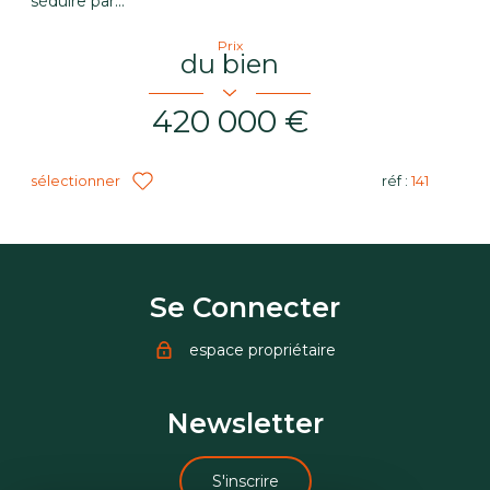
séduire par...
Prix
du bien
420 000 €
sélectionner
réf :
141
Se Connecter
espace propriétaire
Newsletter
S'inscrire