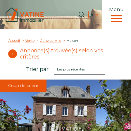
Menu
Langue
Langue
fr
0
Accueil
fr
Accueil
Vente
Cany barville
Maison
Annonce(s) trouvée(s) selon vos
1
critères
Trier par
Les plus récentes
Coup de coeur