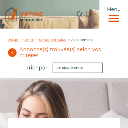
Menu
Langue
Langue
fr
0
Accueil
fr
Accueil
Vente
St valery en caux
Appartement
Annonce(s) trouvée(s) selon vos
0
critères
Trier par
Les plus récentes