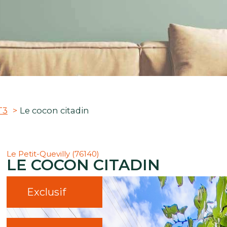
T3
Le cocon citadin
Le Petit-Quevilly (76140)
LE COCON CITADIN
Exclusif