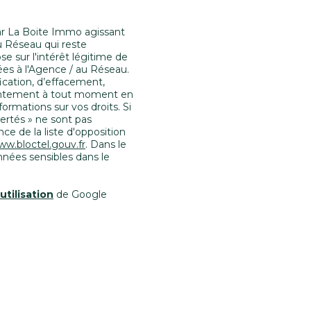
par La Boite Immo agissant
u Réseau qui reste
 sur l'intérêt légitime de
es à l'Agence / au Réseau.
fication, d’effacement,
nsentement à tout moment en
formations sur vos droits. Si
bertés » ne sont pas
e de la liste d'opposition
ww.bloctel.gouv.fr
. Dans le
nnées sensibles dans le
utilisation
de Google