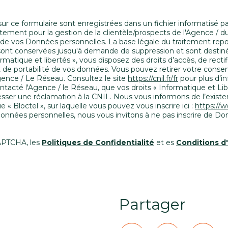
 sur ce formulaire sont enregistrées dans un fichier informatisé 
tement pour la gestion de la clientèle/prospects de l'Agence / d
e vos Données personnelles. La base légale du traitement repose
 sont conservées jusqu'à demande de suppression et sont destiné
rmatique et libertés », vous disposez des droits d’accès, de recti
 et de portabilité de vos données. Vous pouvez retirer votre co
ence / Le Réseau. Consultez le site
https://cnil.fr/fr
pour plus d’in
ntacté l'Agence / le Réseau, que vos droits « Informatique et Li
ser une réclamation à la CNIL. Nous vous informons de l’existenc
 Bloctel », sur laquelle vous pouvez vous inscrire ici :
https://w
Données personnelles, nous vous invitons à ne pas inscrire de Do
CAPTCHA, les
Politiques de Confidentialité
et es
Conditions d'
Partager