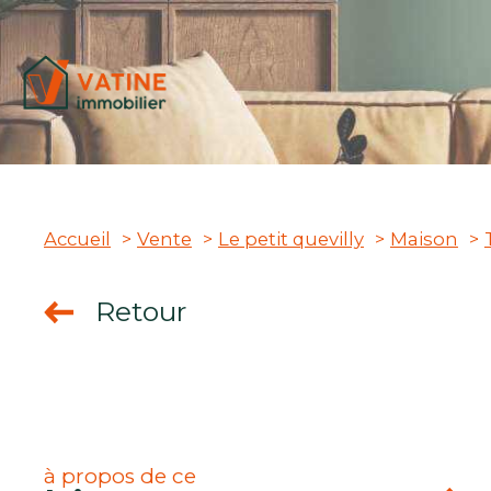
Accueil
Vente
Le petit quevilly
Maison
vente
Retour
à propos de ce
dus