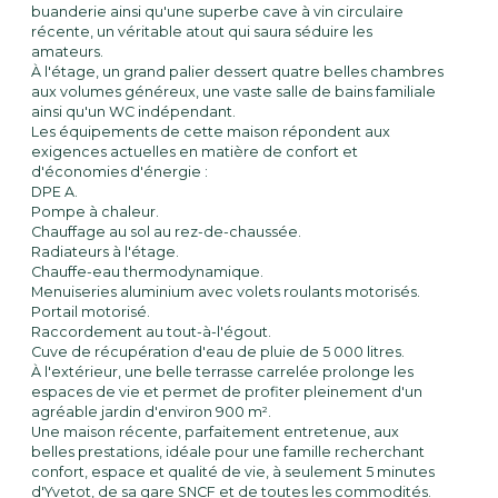
buanderie ainsi qu'une superbe cave à vin circulaire
récente, un véritable atout qui saura séduire les
amateurs.
À l'étage, un grand palier dessert quatre belles chambres
aux volumes généreux, une vaste salle de bains familiale
ainsi qu'un WC indépendant.
Les équipements de cette maison répondent aux
exigences actuelles en matière de confort et
d'économies d'énergie :
DPE A.
Pompe à chaleur.
Chauffage au sol au rez-de-chaussée.
Radiateurs à l'étage.
Chauffe-eau thermodynamique.
Menuiseries aluminium avec volets roulants motorisés.
Portail motorisé.
Raccordement au tout-à-l'égout.
Cuve de récupération d'eau de pluie de 5 000 litres.
À l'extérieur, une belle terrasse carrelée prolonge les
espaces de vie et permet de profiter pleinement d'un
agréable jardin d'environ 900 m².
Une maison récente, parfaitement entretenue, aux
belles prestations, idéale pour une famille recherchant
confort, espace et qualité de vie, à seulement 5 minutes
d'Yvetot, de sa gare SNCF et de toutes les commodités.