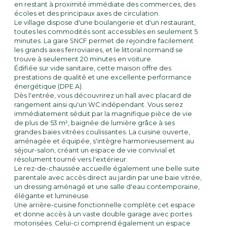
en restant à proximité immédiate des commerces, des
écoles et des principaux axes de circulation.
Le village dispose d'une boulangerie et d'un restaurant,
toutes les commodités sont accessibles en seulement 5
minutes. La gare SNCF permet de rejoindre facilement
les grands axes ferroviaires, et le littoral normand se
trouve à seulement 20 minutes en voiture.
Édifiée sur vide sanitaire, cette maison offre des
prestations de qualité et une excellente performance
énergétique (DPE A).
Dès l'entrée, vous découvrirez un hall avec placard de
rangement ainsi qu'un WC indépendant. Vous serez
immédiatement séduit par la magnifique pièce de vie
de plus de 53 m², baignée de lumière grâce à ses
grandes baies vitrées coulissantes. La cuisine ouverte,
aménagée et équipée, s'intègre harmonieusement au
séjour-salon, créant un espace de vie convivial et
résolument tourné vers l'extérieur.
Le rez-de-chaussée accueille également une belle suite
parentale avec accès direct au jardin par une baie vitrée,
un dressing aménagé et une salle d'eau contemporaine,
élégante et lumineuse.
Une arrière-cuisine fonctionnelle complète cet espace
et donne accès à un vaste double garage avec portes
motorisées. Celui-ci comprend également un espace