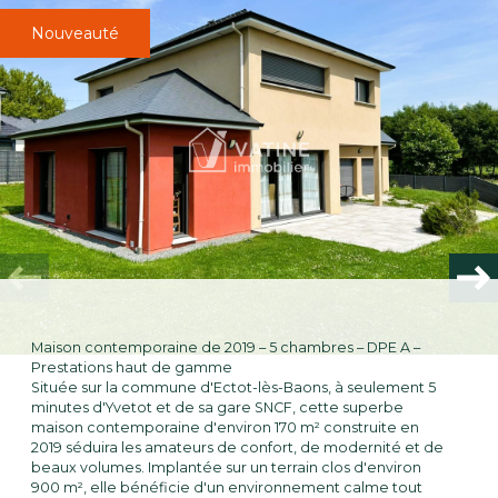
Plus d'informations
financières
Nouveauté
Plus de
détails
la
copropriété
Maison contemporaine de 2019 – 5 chambres – DPE A –
Prestations haut de gamme
Située sur la commune d'Ectot-lès-Baons, à seulement 5
minutes d'Yvetot et de sa gare SNCF, cette superbe
maison contemporaine d'environ 170 m² construite en
2019 séduira les amateurs de confort, de modernité et de
Bilan
énergétique
beaux volumes. Implantée sur un terrain clos d'environ
900 m², elle bénéficie d'un environnement calme tout