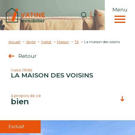
Menu
Langue
Langue
fr
0
Accueil
fr
Accueil
Vente
Yvetot
Maison
T6
La maison des voisins
Retour
Yvetot (76190)
LA MAISON DES VOISINS
à propos de ce
bien
Exclusif