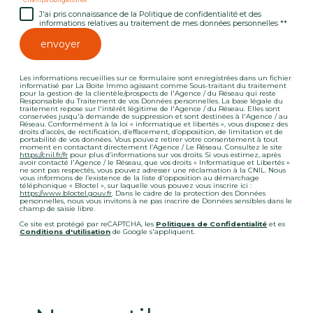
* Champs obligatoires
J'ai pris connaissance de la Politique de confidentialité et des
informations relatives au traitement de mes données personnelles **
envoyer
Les informations recueillies sur ce formulaire sont enregistrées dans un fichier
informatisé par La Boite Immo agissant comme Sous-traitant du traitement
pour la gestion de la clientèle/prospects de l'Agence / du Réseau qui reste
Responsable du Traitement de vos Données personnelles. La base légale du
traitement repose sur l'intérêt légitime de l'Agence / du Réseau. Elles sont
conservées jusqu'à demande de suppression et sont destinées à l'Agence / au
Réseau. Conformément à la loi « informatique et libertés », vous disposez des
droits d’accès, de rectification, d’effacement, d’opposition, de limitation et de
portabilité de vos données. Vous pouvez retirer votre consentement à tout
moment en contactant directement l’Agence / Le Réseau. Consultez le site
https://cnil.fr/fr
pour plus d’informations sur vos droits. Si vous estimez, après
avoir contacté l'Agence / le Réseau, que vos droits « Informatique et Libertés »
ne sont pas respectés, vous pouvez adresser une réclamation à la CNIL. Nous
vous informons de l’existence de la liste d'opposition au démarchage
téléphonique « Bloctel », sur laquelle vous pouvez vous inscrire ici :
https://www.bloctel.gouv.fr
. Dans le cadre de la protection des Données
personnelles, nous vous invitons à ne pas inscrire de Données sensibles dans le
champ de saisie libre.
Ce site est protégé par reCAPTCHA, les
Politiques de Confidentialité
et es
Conditions d'utilisation
de Google s'appliquent.