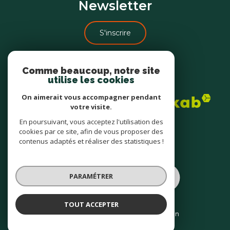
Newsletter
S'inscrire
Comme beaucoup, notre site
Adhérents
utilise les cookies
On aimerait vous accompagner pendant
votre visite.
En poursuivant, vous acceptez l'utilisation des
cookies par ce site, afin de vous proposer des
contenus adaptés et réaliser des statistiques !
© 2022
Tous droits réservés
PARAMÉTRER
Traduction powered by Google
Nos honoraires
Plan du site
TOUT ACCEPTER
Mentions légales
Partenaires
Admin